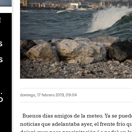
E
A
S
S
.
domingo, 17 febrero 2019, 09:04
O
Buenos días amigos de la meteo. Ya se puede
noticias que adelantaba ayer, el frente frío