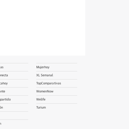
ias
Mujerhoy
onecta
XL Semanal
cahoy
TopComparativas
ante
WomenNow
partido
Welife
ón
Turium
m