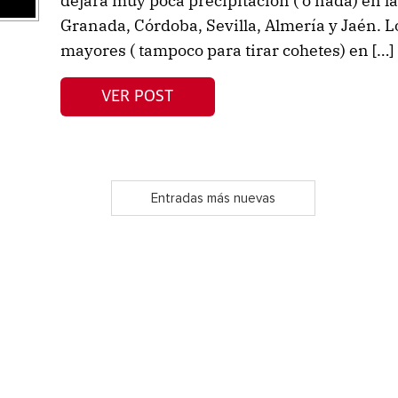
dejará muy poca precipitación ( o nada) en l
Granada, Córdoba, Sevilla, Almería y Jaén.
mayores ( tampoco para tirar cohetes) en […]
VER POST
Entradas más nuevas