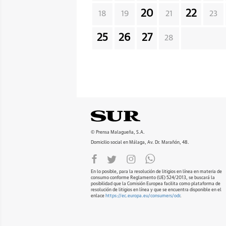
20
22
18
19
21
23
25
26
27
28
© Prensa Malagueña, S.A.
Domicilio social en Málaga, Av. Dr. Marañón, 48.
En lo posible, para la resolución de litigios en línea en materia de
consumo conforme Reglamento (UE) 524/2013, se buscará la
posibilidad que la Comisión Europea facilita como plataforma de
resolución de litigios en línea y que se encuentra disponible en el
enlace
https://ec.europa.eu/consumers/odr
.