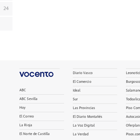
24
Diario Vasco
Leonotic
El Comercio
Burgosc
ABC
Ideal
Salaman
ABC Sevilla
Sur
Todoalic
Hoy
Las Provincias
Piso Com
El Correo
El Diario Montañés
Autocasi
La Rioja
La Voz Digital
Oferplan
El Norte de Castilla
La Verdad
Pisos.co