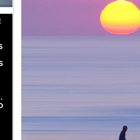
E
A
S
S
.
O