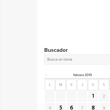
Buscador
febrero
2019
L
M
X
J
V
S
1
2
5
6
8
4
7
9