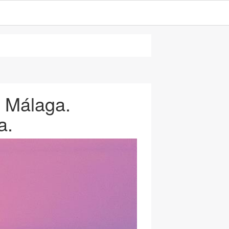
, Málaga.
a.