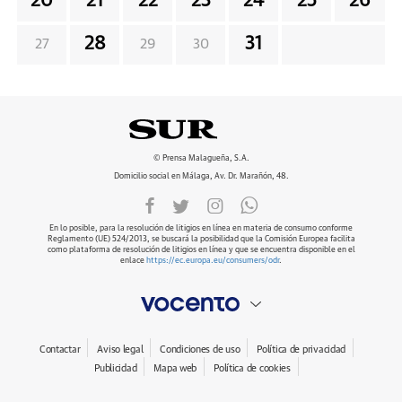
20
21
22
23
24
25
26
28
31
27
29
30
© Prensa Malagueña, S.A.
Domicilio social en Málaga, Av. Dr. Marañón, 48.
En lo posible, para la resolución de litigios en línea en materia de consumo conforme
Reglamento (UE) 524/2013, se buscará la posibilidad que la Comisión Europea facilita
como plataforma de resolución de litigios en línea y que se encuentra disponible en el
enlace
https://ec.europa.eu/consumers/odr
.
Contactar
Aviso legal
Condiciones de uso
Política de privacidad
Publicidad
Mapa web
Política de cookies