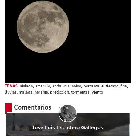
TEMAS
aislada
,
amarillo
,
andalucia
,
aviso
,
borrasca
,
el tiempo
,
fria
,
lluvias
,
malaga
,
naranja
,
prediccion
,
tormentas
,
viento
Comentarios
Jose Luis Escudero Gallegos