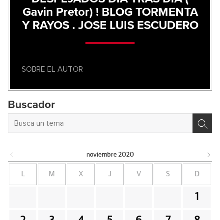
Gavin Pretor) ! BLOG TORMENTA
Y RAYOS . JOSE LUIS ESCUDERO
SOBRE EL AUTOR
Buscador
noviembre
2020
L
M
X
J
V
S
D
1