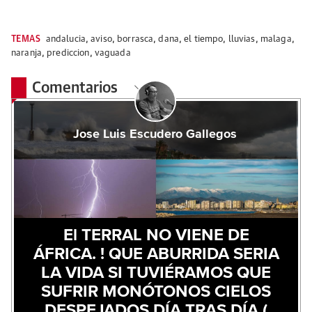
TEMAS
andalucia
,
aviso
,
borrasca
,
dana
,
el tiempo
,
lluvias
,
malaga
,
naranja
,
prediccion
,
vaguada
Comentarios
Jose Luis Escudero Gallegos
El TERRAL NO VIENE DE
ÁFRICA. ! QUE ABURRIDA SERIA
LA VIDA SI TUVIÉRAMOS QUE
SUFRIR MONÓTONOS CIELOS
DESPEJADOS DÍA TRAS DÍA (