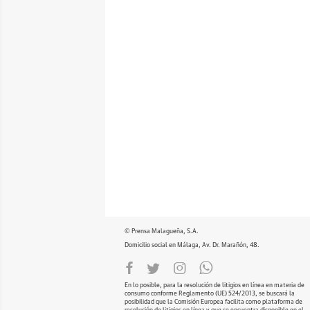
© Prensa Malagueña, S.A.
Domicilio social en Málaga, Av. Dr. Marañón, 48.
En lo posible, para la resolución de litigios en línea en materia de
consumo conforme Reglamento (UE) 524/2013, se buscará la
posibilidad que la Comisión Europea facilita como plataforma de