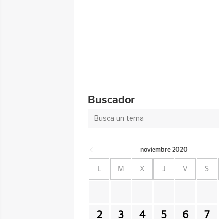
Buscador
noviembre
2020
L
M
X
J
V
S
2
3
4
5
6
7