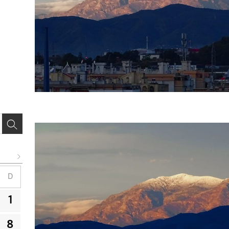
D
1
8