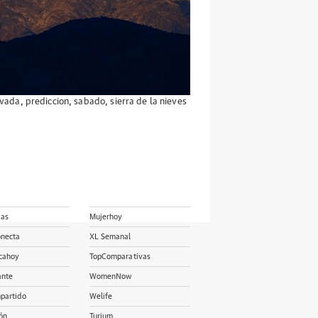
vada
,
prediccion
,
sabado
,
sierra de la nieves
ias
Mujerhoy
onecta
XL Semanal
cahoy
TopComparativas
ante
WomenNow
partido
Welife
ón
Turium