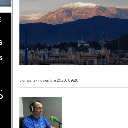
E
A
S
S
viernes, 27 noviembre 2020, 09:20
.
O