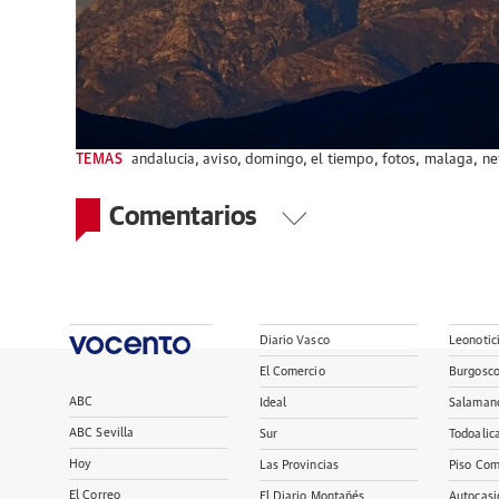
TEMAS
andalucia
,
aviso
,
domingo
,
el tiempo
,
fotos
,
malaga
,
ne
Comentarios
Diario Vasco
Leonotic
El Comercio
Burgosc
ABC
Ideal
Salaman
ABC Sevilla
Sur
Todoalic
Hoy
Las Provincias
Piso Com
El Correo
El Diario Montañés
Autocasi