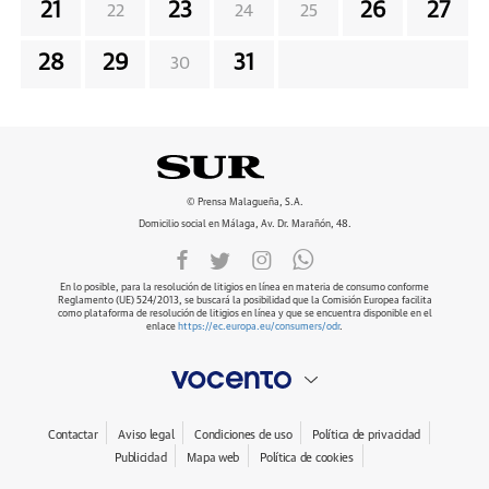
21
23
26
27
22
24
25
28
29
31
30
© Prensa Malagueña, S.A.
Domicilio social en Málaga, Av. Dr. Marañón, 48.
En lo posible, para la resolución de litigios en línea en materia de consumo conforme
Reglamento (UE) 524/2013, se buscará la posibilidad que la Comisión Europea facilita
como plataforma de resolución de litigios en línea y que se encuentra disponible en el
enlace
https://ec.europa.eu/consumers/odr
.
Contactar
Aviso legal
Condiciones de uso
Política de privacidad
Publicidad
Mapa web
Política de cookies