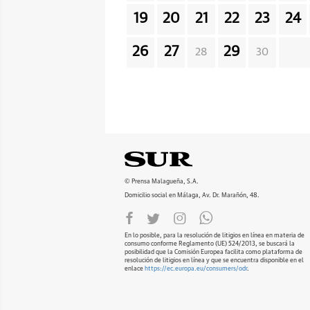
19
20
21
22
23
24
26
27
29
28
30
© Prensa Malagueña, S.A.
Domicilio social en Málaga, Av. Dr. Marañón, 48.
En lo posible, para la resolución de litigios en línea en materia de
consumo conforme Reglamento (UE) 524/2013, se buscará la
posibilidad que la Comisión Europea facilita como plataforma de
resolución de litigios en línea y que se encuentra disponible en el
enlace
https://ec.europa.eu/consumers/odr
.