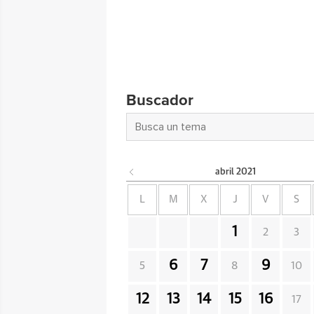
Buscador
abril
2021
L
M
X
J
V
S
1
2
3
6
7
9
5
8
10
12
13
14
15
16
17