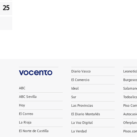
25
Diario Vasco
Leonotic
El Comercio
Burgosc
ABC
Ideal
Salaman
ABC Sevilla
Sur
Todoalic
Hoy
Las Provincias
Piso Com
El Correo
El Diario Montañés
Autocasi
La Rioja
La Voz Digital
Oferplan
El Norte de Castilla
La Verdad
Pisos.co