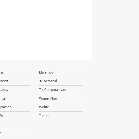
ias
Mujerhoy
onecta
XL Semanal
cahoy
TopComparativas
ante
WomenNow
partido
Welife
ón
Turium
m