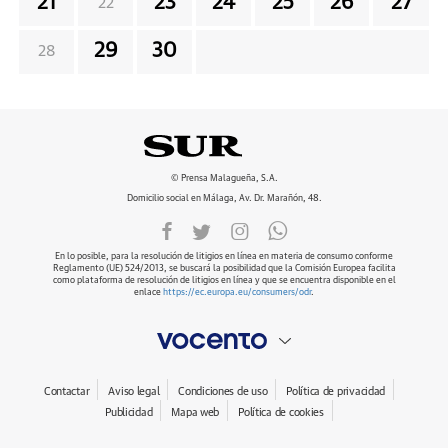
21
23
24
25
26
27
22
29
30
28
© Prensa Malagueña, S.A.
Domicilio social en Málaga, Av. Dr. Marañón, 48.
En lo posible, para la resolución de litigios en línea en materia de consumo conforme
Reglamento (UE) 524/2013, se buscará la posibilidad que la Comisión Europea facilita
como plataforma de resolución de litigios en línea y que se encuentra disponible en el
enlace
https://ec.europa.eu/consumers/odr
.
Contactar
Aviso legal
Condiciones de uso
Política de privacidad
Publicidad
Mapa web
Política de cookies