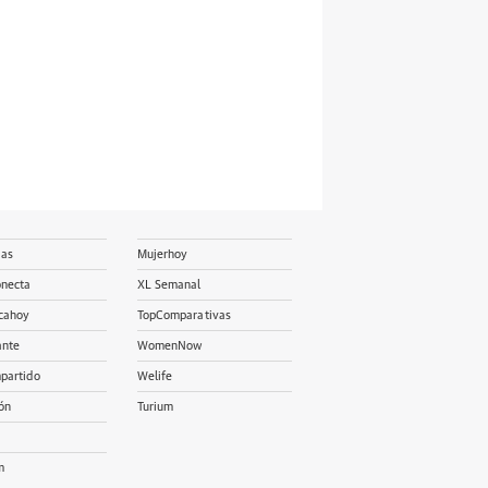
ias
Mujerhoy
onecta
XL Semanal
cahoy
TopComparativas
ante
WomenNow
partido
Welife
ón
Turium
m