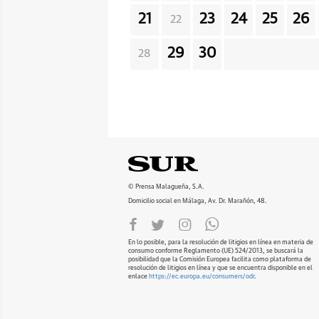
21
23
24
25
26
22
29
30
28
© Prensa Malagueña, S.A.
Domicilio social en Málaga, Av. Dr. Marañón, 48.
En lo posible, para la resolución de litigios en línea en materia de
consumo conforme Reglamento (UE) 524/2013, se buscará la
posibilidad que la Comisión Europea facilita como plataforma de
resolución de litigios en línea y que se encuentra disponible en el
enlace
https://ec.europa.eu/consumers/odr
.