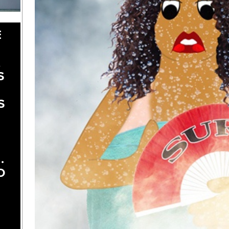
E
A
S
S
.
O