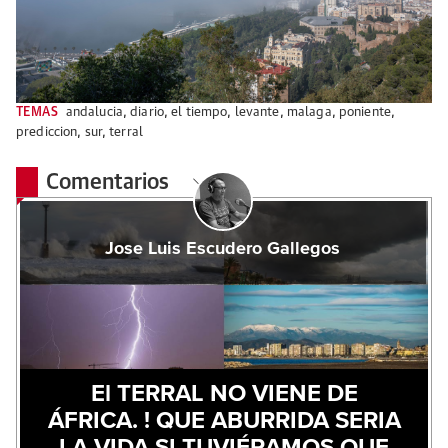
TEMAS
andalucia
,
diario
,
el tiempo
,
levante
,
malaga
,
poniente
,
prediccion
,
sur
,
terral
Comentarios
Jose Luis Escudero Gallegos
El TERRAL NO VIENE DE
ÁFRICA. ! QUE ABURRIDA SERIA