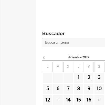
Buscador
diciembre
2022
L
M
X
J
V
S
1
2
3
5
6
7
8
9
10
12
14
15
16
13
17