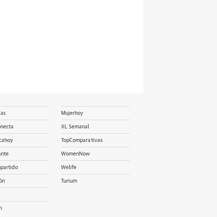
ias
Mujerhoy
onecta
XL Semanal
cahoy
TopComparativas
ante
WomenNow
partido
Welife
ón
Turium
m