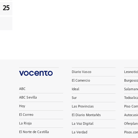
25
Diario Vasco
Leonotic
El Comercio
Burgosc
ABC
Ideal
Salaman
ABC Sevilla
Sur
Todoalic
Hoy
Las Provincias
Piso Com
El Correo
El Diario Montañés
Autocasi
La Rioja
La Voz Digital
Oferplan
El Norte de Castilla
La Verdad
Pisos.co