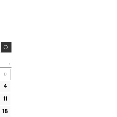
D
4
11
18