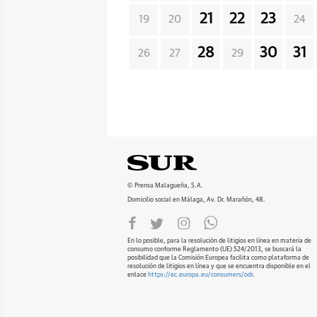
21
22
23
19
20
24
28
30
31
26
27
29
© Prensa Malagueña, S.A.
Domicilio social en Málaga, Av. Dr. Marañón, 48.
En lo posible, para la resolución de litigios en línea en materia de
consumo conforme Reglamento (UE) 524/2013, se buscará la
posibilidad que la Comisión Europea facilita como plataforma de
resolución de litigios en línea y que se encuentra disponible en el
enlace
https://ec.europa.eu/consumers/odr
.