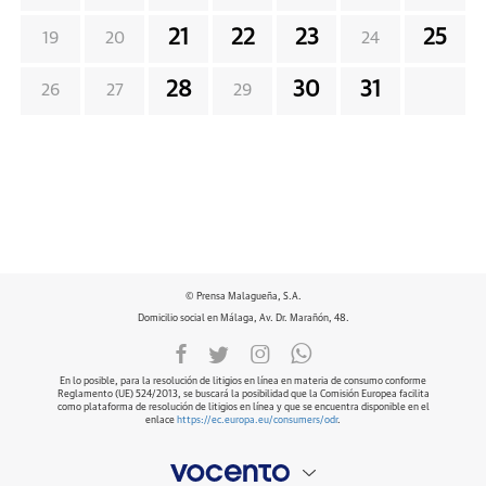
21
22
23
25
19
20
24
28
30
31
26
27
29
© Prensa Malagueña, S.A.
Domicilio social en Málaga, Av. Dr. Marañón, 48.
En lo posible, para la resolución de litigios en línea en materia de consumo conforme
Reglamento (UE) 524/2013, se buscará la posibilidad que la Comisión Europea facilita
como plataforma de resolución de litigios en línea y que se encuentra disponible en el
enlace
https://ec.europa.eu/consumers/odr
.