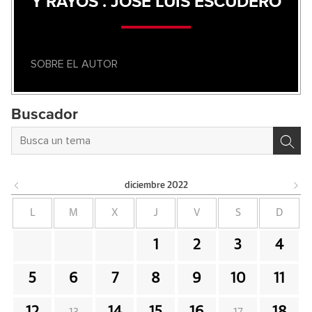
Y RAYOS . JOSE LUIS ESCUDERO
SOBRE EL AUTOR
Buscador
diciembre
2022
L
M
X
J
V
S
D
1
2
3
4
5
6
7
8
9
10
11