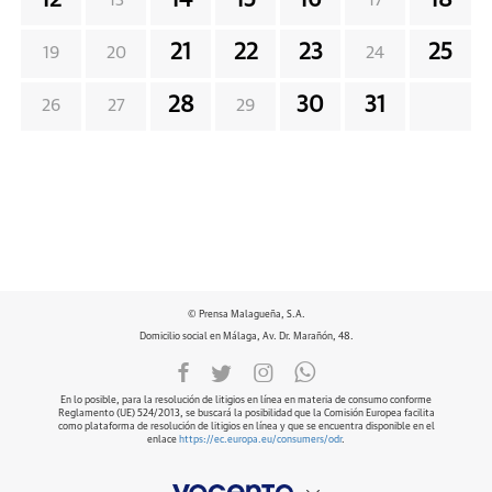
12
14
15
16
18
13
17
21
22
23
25
19
20
24
28
30
31
26
27
29
© Prensa Malagueña, S.A.
Domicilio social en Málaga, Av. Dr. Marañón, 48.
En lo posible, para la resolución de litigios en línea en materia de consumo conforme
Reglamento (UE) 524/2013, se buscará la posibilidad que la Comisión Europea facilita
como plataforma de resolución de litigios en línea y que se encuentra disponible en el
enlace
https://ec.europa.eu/consumers/odr
.