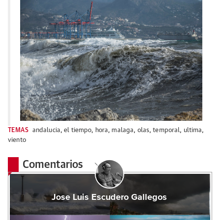
TEMAS
andalucia
,
el tiempo
,
hora
,
malaga
,
olas
,
temporal
,
ultima
,
viento
Comentarios
Jose Luis Escudero Gallegos