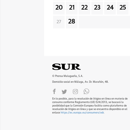
20
21
22
23
24
25
28
27
© Prensa Malagueña, S.A.
Domicilio social en Málaga, Av. Dr. Marañón, 48.
En lo posible, para la resolución de litigios en línea en materia de
consumo conforme Reglamento (UE) 524/2013, se buscará la
posibilidad que la Comisión Europea facilita como plataforma de
resolución de litigios en línea y que se encuentra disponible en el
enlace
https://ec.europa.eu/consumers/odr
.