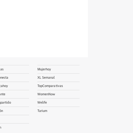
ias
Mujerhoy
onecta
XL Semanal
cahoy
TopComparativas
ante
WomenNow
partido
Welife
ón
Turium
m