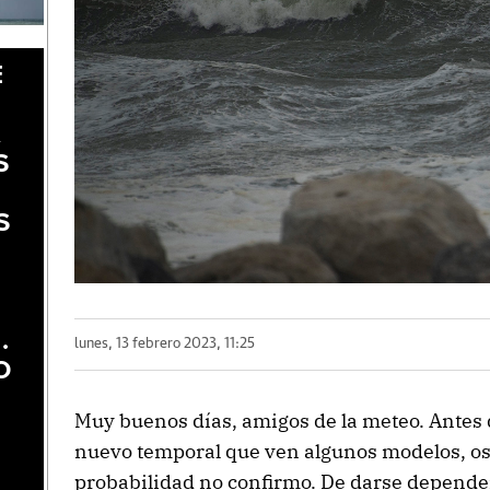
E
A
S
S
.
lunes, 13 febrero 2023, 11:25
O
Muy buenos días, amigos de la meteo. Antes 
nuevo temporal que ven algunos modelos, o
probabilidad no confirmo. De darse depende