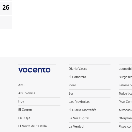
26
Diario Vasco
Leonotic
El Comercio
Burgosc
ABC
Ideal
Salaman
ABC Sevilla
Sur
Todoalic
Hoy
Las Provincias
Piso Com
El Correo
El Diario Montañés
Autocasi
La Rioja
La Voz Digital
Oferplan
El Norte de Castilla
La Verdad
Pisos.co