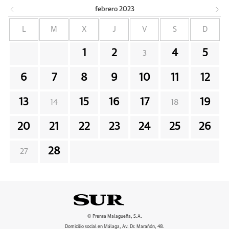
febrero
2023
L
M
X
J
V
S
D
1
2
4
5
3
6
7
8
9
10
11
12
13
15
16
17
19
14
18
20
21
22
23
24
25
26
28
27
© Prensa Malagueña, S.A.
Domicilio social en Málaga, Av. Dr. Marañón, 48.