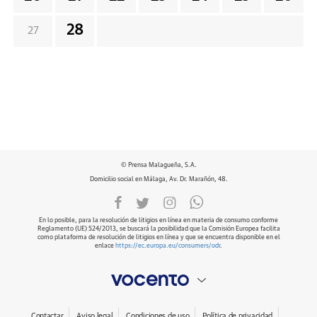
28
27
© Prensa Malagueña, S.A.
Domicilio social en Málaga, Av. Dr. Marañón, 48.
En lo posible, para la resolución de litigios en línea en materia de consumo conforme
Reglamento (UE) 524/2013, se buscará la posibilidad que la Comisión Europea facilita
como plataforma de resolución de litigios en línea y que se encuentra disponible en el
enlace
https://ec.europa.eu/consumers/odr
.
Contactar
Aviso legal
Condiciones de uso
Política de privacidad