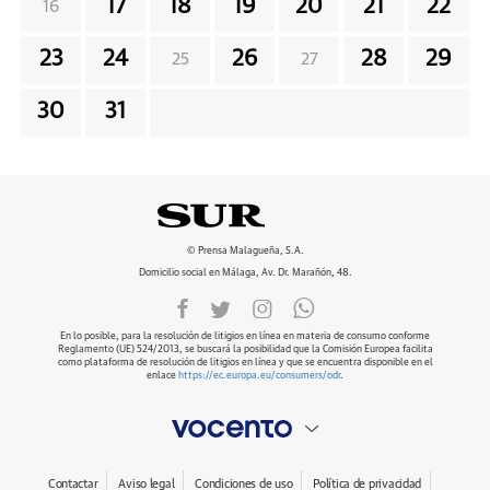
17
18
19
20
21
22
16
23
24
26
28
29
25
27
30
31
© Prensa Malagueña, S.A.
Domicilio social en Málaga, Av. Dr. Marañón, 48.
En lo posible, para la resolución de litigios en línea en materia de consumo conforme
Reglamento (UE) 524/2013, se buscará la posibilidad que la Comisión Europea facilita
como plataforma de resolución de litigios en línea y que se encuentra disponible en el
enlace
https://ec.europa.eu/consumers/odr
.
Contactar
Aviso legal
Condiciones de uso
Política de privacidad