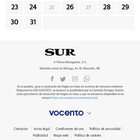
23
24
26
28
29
25
27
30
31
© Prensa Malagueña, S.A.
Domicilio social en Málaga, Av. Dr. Marañón, 48.
En lo posible, para la resolución de litigios en línea en materia de consumo conforme
Reglamento (UE) 524/2013, se buscará la posibilidad que la Comisión Europea facilita
como plataforma de resolución de litigios en línea y que se encuentra disponible en el
enlace
https://ec.europa.eu/consumers/odr
.
Contactar
Aviso legal
Condiciones de uso
Política de privacidad
Publicidad
Mapa web
Política de cookies