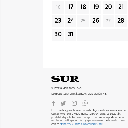
17
18
19
20
21
16
23
24
26
28
25
27
30
31
© Prensa Malagueña, S.A.
Domicilio social en Málaga, Av. Dr. Marañón, 48.
En lo posible, para la resolución de litigios en línea en materia de
consumo conforme Reglamento (UE) 524/2013, se buscará la
posibilidad que la Comisión Europea facilita como plataforma de
resolución de litigios en línea y que se encuentra disponible en el
enlace
https://ec.europa.eu/consumers/odr
.