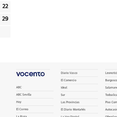
22
29
Diario Vasco
Leonotic
El Comercio
Burgosc
ABC
Ideal
Salaman
ABC Sevilla
Sur
Todoalic
Hoy
Las Provincias
Piso Com
El Correo
El Diario Montañés
Autocasi
La Rioja
La Voz Digital
Oferplan