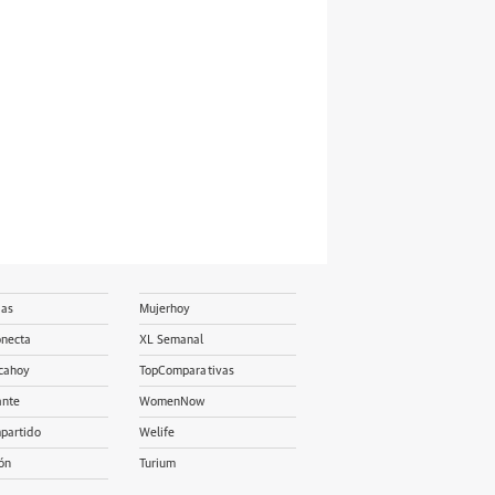
ias
Mujerhoy
onecta
XL Semanal
cahoy
TopComparativas
ante
WomenNow
partido
Welife
ón
Turium