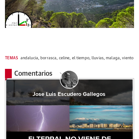
TEMAS
andalucia
,
borrasca
,
celine
,
el tiempo
,
lluvias
,
malaga
,
viento
Comentarios
Jose Luis Escudero Gallegos