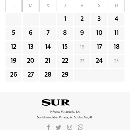
L
M
X
J
V
S
D
1
2
3
4
5
6
7
8
9
10
11
12
13
14
15
17
18
16
19
20
21
22
24
23
25
26
27
28
29
© Prensa Malagueña, S.A.
Domicilio social en Málaga, Av. Dr. Marañón, 48.