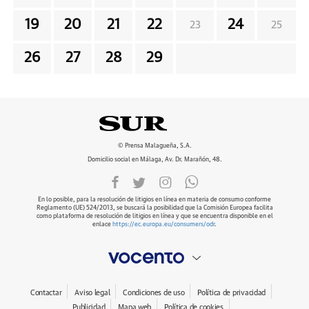
19
20
21
22
24
23
25
26
27
28
29
© Prensa Malagueña, S.A.
Domicilio social en Málaga, Av. Dr. Marañón, 48.
En lo posible, para la resolución de litigios en línea en materia de consumo conforme
Reglamento (UE) 524/2013, se buscará la posibilidad que la Comisión Europea facilita
como plataforma de resolución de litigios en línea y que se encuentra disponible en el
enlace
https://ec.europa.eu/consumers/odr
.
Contactar
Aviso legal
Condiciones de uso
Política de privacidad
Publicidad
Mapa web
Política de cookies