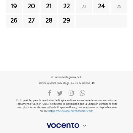
19
20
21
22
24
23
25
26
27
28
29
© Prensa Malagueña, S.A.
Domicilio social en Málaga, Av. Dr. Marañón, 48.
En lo posible, para la resolución de litigios en línea en materia de consumo conforme
Reglamento (UE) 524/2013, se buscará la posibilidad que la Comisión Europea facilita
como plataforma de resolución de litigios en línea y que se encuentra disponible en el
enlace
https://ec.europa.eu/consumers/odr
.