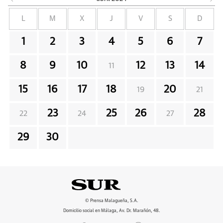
L
M
X
J
V
S
D
1
2
3
4
5
6
7
8
9
10
12
13
14
11
15
16
17
18
20
19
21
23
25
26
28
22
24
27
29
30
© Prensa Malagueña, S.A.
Domicilio social en Málaga, Av. Dr. Marañón, 48.