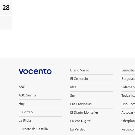
28
Diario Vasco
Leonotic
El Comercio
Burgosc
ABC
Ideal
Salaman
ABC Sevilla
Sur
Todoalic
Hoy
Las Provincias
Piso Com
El Correo
El Diario Montañés
Autocasi
La Rioja
La Voz Digital
Oferplan
El Norte de Castilla
La Verdad
Pisos.co