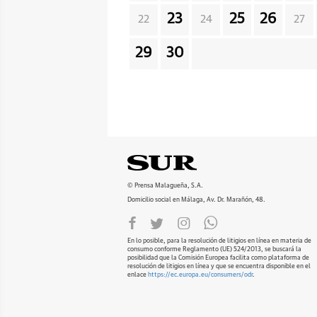
23
25
26
22
24
27
29
30
© Prensa Malagueña, S.A.
Domicilio social en Málaga, Av. Dr. Marañón, 48.
En lo posible, para la resolución de litigios en línea en materia de
consumo conforme Reglamento (UE) 524/2013, se buscará la
posibilidad que la Comisión Europea facilita como plataforma de
resolución de litigios en línea y que se encuentra disponible en el
enlace
https://ec.europa.eu/consumers/odr
.