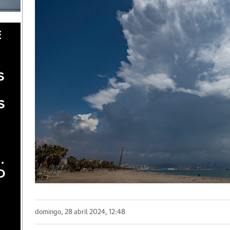
E
A
S
S
.
O
domingo, 28 abril 2024, 12:48