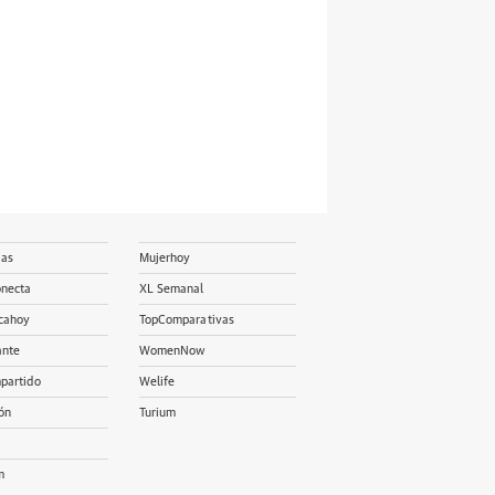
ias
Mujerhoy
onecta
XL Semanal
cahoy
TopComparativas
ante
WomenNow
partido
Welife
ón
Turium
m