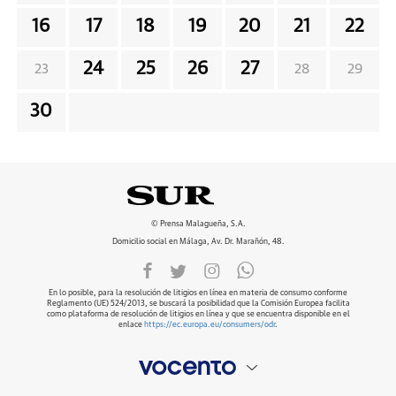
16
17
18
19
20
21
22
24
25
26
27
23
28
29
30
© Prensa Malagueña, S.A.
Domicilio social en Málaga, Av. Dr. Marañón, 48.
En lo posible, para la resolución de litigios en línea en materia de consumo conforme
Reglamento (UE) 524/2013, se buscará la posibilidad que la Comisión Europea facilita
como plataforma de resolución de litigios en línea y que se encuentra disponible en el
enlace
https://ec.europa.eu/consumers/odr
.