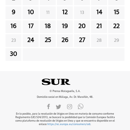
9
10
12
14
15
11
13
16
17
18
19
20
21
22
24
25
26
27
23
28
29
30
© Prensa Malagueña, S.A.
Domicilio social en Málaga, Av. Dr. Marañón, 48.
En lo posible, para la resolución de litigios en línea en materia de consumo conforme
Reglamento (UE) 524/2013, se buscará la posibilidad que la Comisión Europea facilita
como plataforma de resolución de litigios en línea y que se encuentra disponible en el
enlace
https://ec.europa.eu/consumers/odr
.