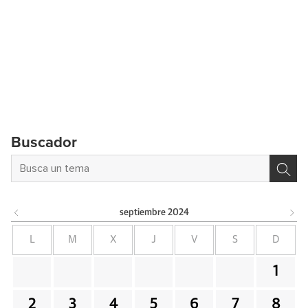
Buscador
septiembre
2024
L
M
X
J
V
S
D
1
2
3
4
5
6
7
8