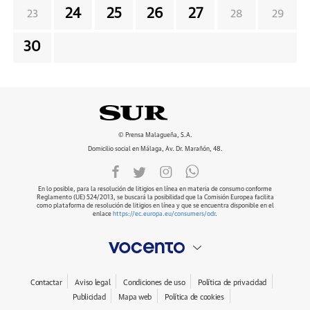
24
25
26
27
23
28
29
30
© Prensa Malagueña, S.A.
Domicilio social en Málaga, Av. Dr. Marañón, 48.
En lo posible, para la resolución de litigios en línea en materia de consumo conforme
Reglamento (UE) 524/2013, se buscará la posibilidad que la Comisión Europea facilita
como plataforma de resolución de litigios en línea y que se encuentra disponible en el
enlace
https://ec.europa.eu/consumers/odr
.
Contactar
Aviso legal
Condiciones de uso
Política de privacidad
Publicidad
Mapa web
Política de cookies