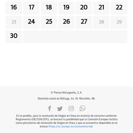
16
17
18
19
20
21
22
24
25
26
27
23
28
29
30
© Prensa Malagueña, S.A.
Domicilio social en Málaga, Av. Dr. Marañón, 48.
En lo posible, para la resolución de litigios en línea en materia de consumo conforme
Reglamento (UE) 524/2013, se buscará la posibilidad que la Comisión Europea facilita
como plataforma de resolución de litigios en línea y que se encuentra disponible en el
enlace
https://ec.europa.eu/consumers/odr
.