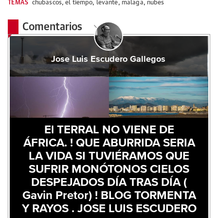
TEMAS
chubascos
,
el tiempo
,
levante
,
malaga
,
nubes
Comentarios
Jose Luis Escudero Gallegos
El TERRAL NO VIENE DE
ÁFRICA. ! QUE ABURRIDA SERIA
LA VIDA SI TUVIÉRAMOS QUE
SUFRIR MONÓTONOS CIELOS
DESPEJADOS DÍA TRAS DÍA (
Gavin Pretor) ! BLOG TORMENTA
Y RAYOS . JOSE LUIS ESCUDERO