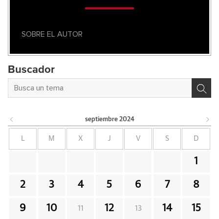
SOBRE EL AUTOR
Buscador
septiembre
2024
L
M
X
J
V
S
D
1
2
3
4
5
6
7
8
9
10
12
14
15
11
13