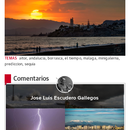
TEMAS
aitor
,
andalucia
,
borrasca
,
el tiempo
,
malaga
,
minigalerna
,
prediccion
,
sequia
Comentarios
Jose Luis Escudero Gallegos