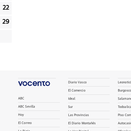
22
29
Diario Vasco
Leonotic
El Comercio
Burgosc
ABC
Ideal
Salaman
ABC Sevilla
Sur
Todoalic
Hoy
Las Provincias
Piso Com
El Correo
El Diario Montañés
Autocasi