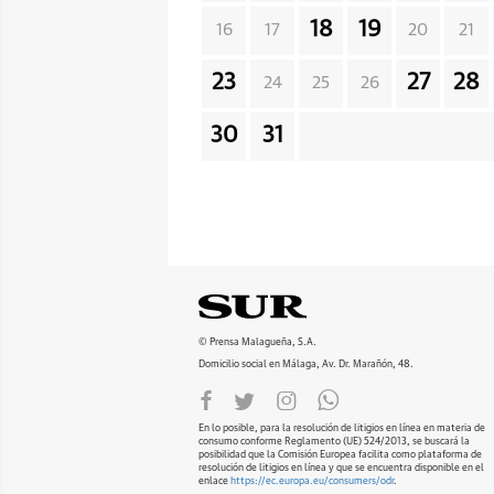
18
19
16
17
20
21
23
27
28
24
25
26
30
31
© Prensa Malagueña, S.A.
Domicilio social en Málaga, Av. Dr. Marañón, 48.
En lo posible, para la resolución de litigios en línea en materia de
consumo conforme Reglamento (UE) 524/2013, se buscará la
posibilidad que la Comisión Europea facilita como plataforma de
resolución de litigios en línea y que se encuentra disponible en el
enlace
https://ec.europa.eu/consumers/odr
.