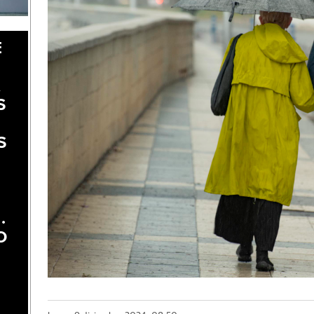
E
A
S
S
.
O