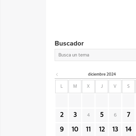
Buscador
diciembre
2024
L
M
X
J
V
S
2
3
5
7
4
6
9
10
11
12
13
14