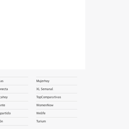
ias
Mujerhoy
onecta
XL Semanal
cahoy
TopComparativas
ante
WomenNow
partido
Welife
ón
Turium