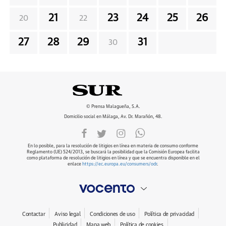
21
23
24
25
26
20
22
27
28
29
31
30
© Prensa Malagueña, S.A.
Domicilio social en Málaga, Av. Dr. Marañón, 48.
En lo posible, para la resolución de litigios en línea en materia de consumo conforme
Reglamento (UE) 524/2013, se buscará la posibilidad que la Comisión Europea facilita
como plataforma de resolución de litigios en línea y que se encuentra disponible en el
enlace
https://ec.europa.eu/consumers/odr
.
Contactar
Aviso legal
Condiciones de uso
Política de privacidad
Publicidad
Mapa web
Política de cookies