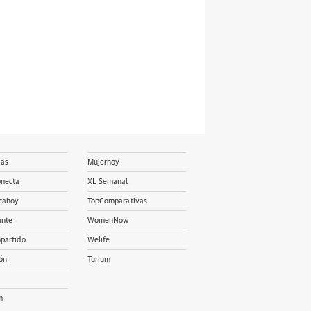
ias
Mujerhoy
onecta
XL Semanal
cahoy
TopComparativas
ante
WomenNow
partido
Welife
ón
Turium
m