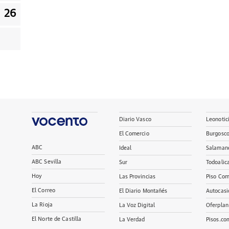
26
Diario Vasco
Leonotic
El Comercio
Burgosc
ABC
Ideal
Salaman
ABC Sevilla
Sur
Todoalic
Hoy
Las Provincias
Piso Com
El Correo
El Diario Montañés
Autocasi
La Rioja
La Voz Digital
Oferplan
El Norte de Castilla
La Verdad
Pisos.co