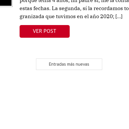
porque tenía 4 años; mi padre sí, me la con
estas fechas. La segunda, sí la recordamos to
granizada que tuvimos en el año 2020; […]
VER POST
Entradas más nuevas