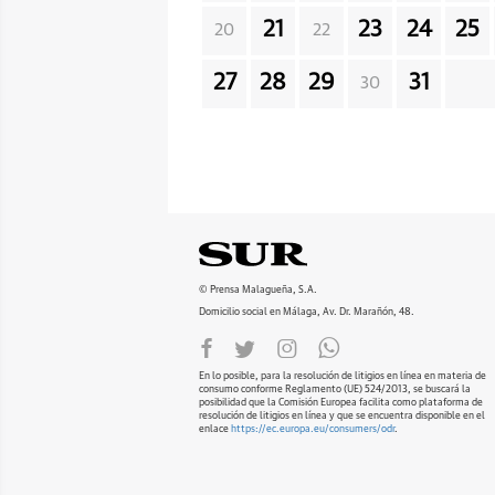
21
23
24
25
20
22
27
28
29
31
30
© Prensa Malagueña, S.A.
Domicilio social en Málaga, Av. Dr. Marañón, 48.
En lo posible, para la resolución de litigios en línea en materia de
consumo conforme Reglamento (UE) 524/2013, se buscará la
posibilidad que la Comisión Europea facilita como plataforma de
resolución de litigios en línea y que se encuentra disponible en el
enlace
https://ec.europa.eu/consumers/odr
.