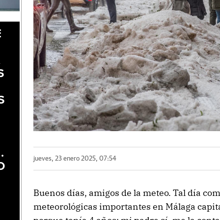
E
A
S
S
.
jueves, 23 enero 2025, 07:54
O
Buenos días, amigos de la meteo. Tal día co
meteorológicas importantes en Málaga capita