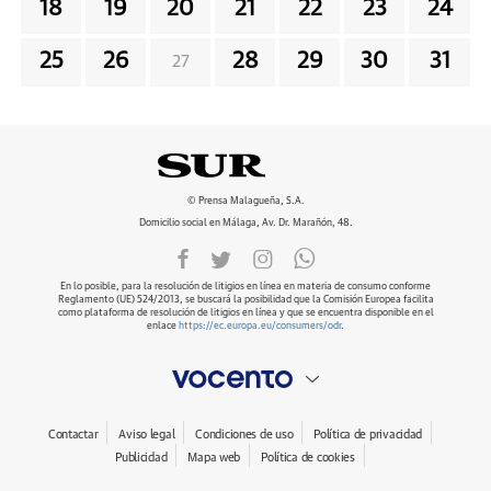
18
19
20
21
22
23
24
25
26
28
29
30
31
27
© Prensa Malagueña, S.A.
Domicilio social en Málaga, Av. Dr. Marañón, 48.
En lo posible, para la resolución de litigios en línea en materia de consumo conforme
Reglamento (UE) 524/2013, se buscará la posibilidad que la Comisión Europea facilita
como plataforma de resolución de litigios en línea y que se encuentra disponible en el
enlace
https://ec.europa.eu/consumers/odr
.
Contactar
Aviso legal
Condiciones de uso
Política de privacidad
Publicidad
Mapa web
Política de cookies