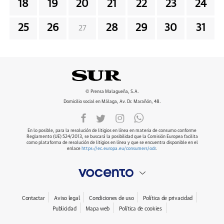
18
19
20
21
22
23
24
25
26
28
29
30
31
27
© Prensa Malagueña, S.A.
Domicilio social en Málaga, Av. Dr. Marañón, 48.
En lo posible, para la resolución de litigios en línea en materia de consumo conforme
Reglamento (UE) 524/2013, se buscará la posibilidad que la Comisión Europea facilita
como plataforma de resolución de litigios en línea y que se encuentra disponible en el
enlace
https://ec.europa.eu/consumers/odr
.
Contactar
Aviso legal
Condiciones de uso
Política de privacidad
Publicidad
Mapa web
Política de cookies