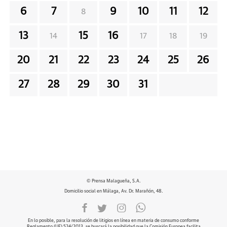
6
7
9
10
11
12
8
13
15
16
14
17
18
19
20
21
22
23
24
25
26
27
28
29
30
31
© Prensa Malagueña, S.A.
Domicilio social en Málaga, Av. Dr. Marañón, 48.
En lo posible, para la resolución de litigios en línea en materia de consumo conforme
Reglamento (UE) 524/2013, se buscará la posibilidad que la Comisión Europea facilita