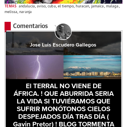
TEMAS
andalucia
,
aviso
,
cuba
,
el tiempo
,
huracan
,
jamaica
,
malaga
,
melissa
,
naranja
Comentarios
Jose Luis Escudero Gallegos
El TERRAL NO VIENE DE
ÁFRICA. ! QUE ABURRIDA SERIA
LA VIDA SI TUVIÉRAMOS QUE
SUFRIR MONÓTONOS CIELOS
DESPEJADOS DÍA TRAS DÍA (
Gavin Pretor) ! BLOG TORMENTA