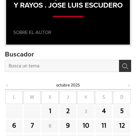
Y RAYOS . JOSE LUIS ESCUDERO
SOBRE EL AUTOR
Buscador
octubre
2025
L
M
X
J
V
S
D
1
2
4
5
3
6
7
9
10
11
12
8