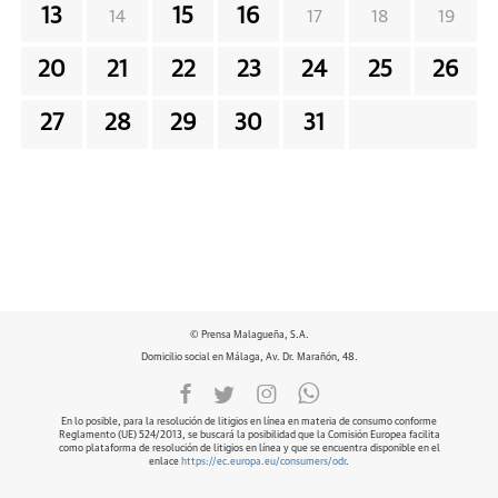
13
15
16
14
17
18
19
20
21
22
23
24
25
26
27
28
29
30
31
© Prensa Malagueña, S.A.
Domicilio social en Málaga, Av. Dr. Marañón, 48.
En lo posible, para la resolución de litigios en línea en materia de consumo conforme
Reglamento (UE) 524/2013, se buscará la posibilidad que la Comisión Europea facilita
como plataforma de resolución de litigios en línea y que se encuentra disponible en el
enlace
https://ec.europa.eu/consumers/odr
.