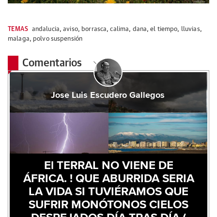
TEMAS
andalucia
,
aviso
,
borrasca
,
calima
,
dana
,
el tiempo
,
lluvias
,
malaga
,
polvo suspensión
Comentarios
Jose Luis Escudero Gallegos
El TERRAL NO VIENE DE
ÁFRICA. ! QUE ABURRIDA SERIA
LA VIDA SI TUVIÉRAMOS QUE
SUFRIR MONÓTONOS CIELOS