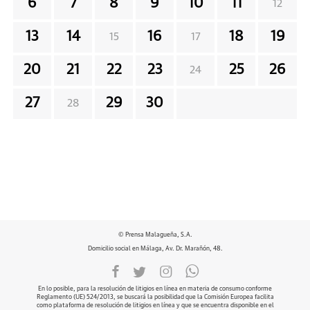
6
7
8
9
10
11
12
13
14
16
18
19
15
17
20
21
22
23
25
26
24
27
29
30
28
© Prensa Malagueña, S.A.
Domicilio social en Málaga, Av. Dr. Marañón, 48.
En lo posible, para la resolución de litigios en línea en materia de consumo conforme
Reglamento (UE) 524/2013, se buscará la posibilidad que la Comisión Europea facilita
como plataforma de resolución de litigios en línea y que se encuentra disponible en el