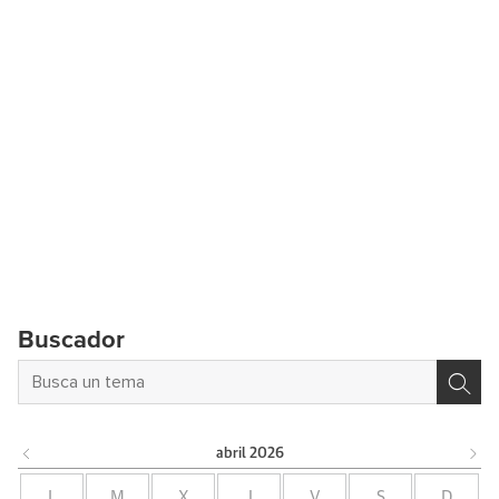
Buscador
abril
2026
L
M
X
J
V
S
D