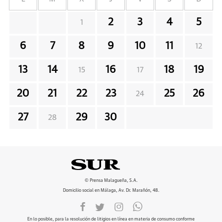
2
3
4
5
1
6
7
8
9
10
11
12
13
14
16
18
19
15
17
20
21
22
23
25
26
24
27
29
30
28
© Prensa Malagueña, S.A.
Domicilio social en Málaga, Av. Dr. Marañón, 48.
En lo posible, para la resolución de litigios en línea en materia de consumo conforme