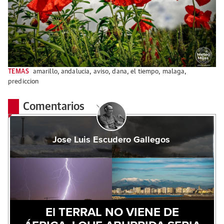
TEMAS
amarillo
,
andalucia
,
aviso
,
dana
,
el tiempo
,
malaga
,
prediccion
Comentarios
Jose Luis Escudero Gallegos
El TERRAL NO VIENE DE