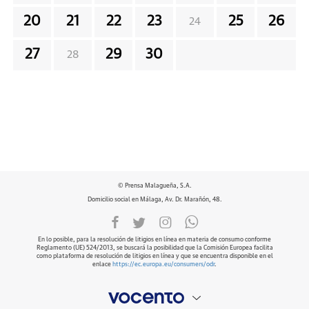
20
21
22
23
25
26
24
27
29
30
28
© Prensa Malagueña, S.A.
Domicilio social en Málaga, Av. Dr. Marañón, 48.
En lo posible, para la resolución de litigios en línea en materia de consumo conforme
Reglamento (UE) 524/2013, se buscará la posibilidad que la Comisión Europea facilita
como plataforma de resolución de litigios en línea y que se encuentra disponible en el
enlace
https://ec.europa.eu/consumers/odr
.