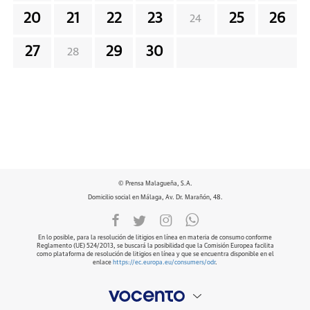
20
21
22
23
25
26
24
27
29
30
28
© Prensa Malagueña, S.A.
Domicilio social en Málaga, Av. Dr. Marañón, 48.
En lo posible, para la resolución de litigios en línea en materia de consumo conforme
Reglamento (UE) 524/2013, se buscará la posibilidad que la Comisión Europea facilita
como plataforma de resolución de litigios en línea y que se encuentra disponible en el
enlace
https://ec.europa.eu/consumers/odr
.