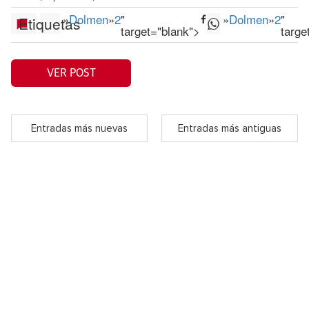
»
Dolmen
»
2
"
»
Dolmen
»
2
"
Etiquetas
target="blank">
targe
VER POST
Entradas más nuevas
Entradas más antiguas