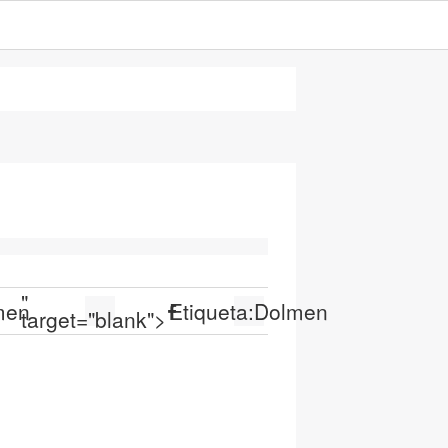
"
men
Etiqueta:
Dolmen
target="blank">