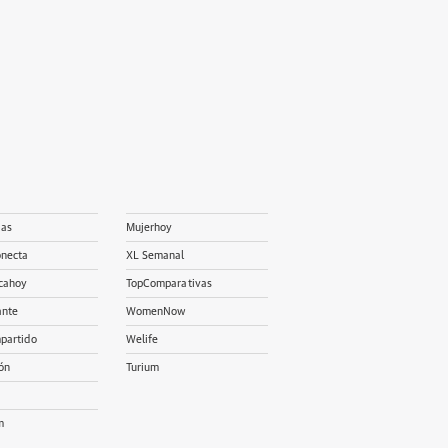
ias
Mujerhoy
onecta
XL Semanal
cahoy
TopComparativas
ante
WomenNow
partido
Welife
ón
Turium
m