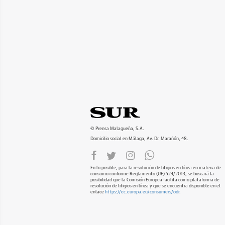
© Prensa Malagueña, S.A.
Domicilio social en Málaga, Av. Dr. Marañón, 48.
En lo posible, para la resolución de litigios en línea en materia de
consumo conforme Reglamento (UE) 524/2013, se buscará la
posibilidad que la Comisión Europea facilita como plataforma de
resolución de litigios en línea y que se encuentra disponible en el
enlace
https://ec.europa.eu/consumers/odr
.