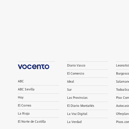
Diario Vasco
Leonotic
El Comercio
Burgosc
ABC
Ideal
Salaman
ABC Sevilla
Sur
Todoalic
Hoy
Las Provincias
Piso Com
El Correo
El Diario Montañés
Autocasi
La Rioja
La Voz Digital
Oferplan
El Norte de Castilla
La Verdad
Pisos.co