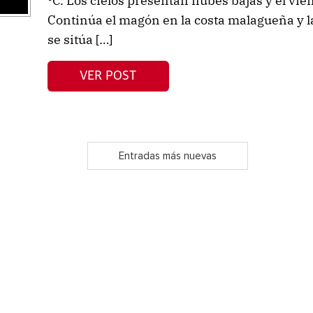
ºC. Los cielos presentan nubes bajas y el vien
Continúa el magón en la costa malagueña y l
se sitúa […]
VER POST
Entradas más nuevas