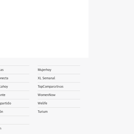
ias
Mujerhoy
onecta
XL Semanal
cahoy
TopComparativas
ante
WomenNow
partido
Welife
ón
Turium
m