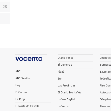
28
Diario Vasco
Leonotic
El Comercio
Burgosc
ABC
Ideal
Salaman
ABC Sevilla
Sur
Todoalic
Hoy
Las Provincias
Piso Com
El Correo
El Diario Montañés
Autocasi
La Rioja
La Voz Digital
Oferplan
El Norte de Castilla
La Verdad
Pisos.co