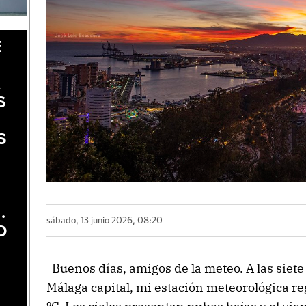
E
A
S
S
.
sábado, 13 junio 2026, 08:20
O
Buenos días, amigos de la meteo. A las siet
Málaga capital, mi estación meteorológica r