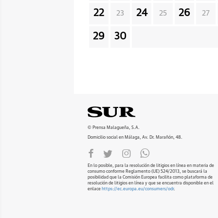
22
24
26
23
25
27
29
30
© Prensa Malagueña, S.A.
Domicilio social en Málaga, Av. Dr. Marañón, 48.
En lo posible, para la resolución de litigios en línea en materia de
consumo conforme Reglamento (UE) 524/2013, se buscará la
posibilidad que la Comisión Europea facilita como plataforma de
resolución de litigios en línea y que se encuentra disponible en el
enlace
https://ec.europa.eu/consumers/odr
.