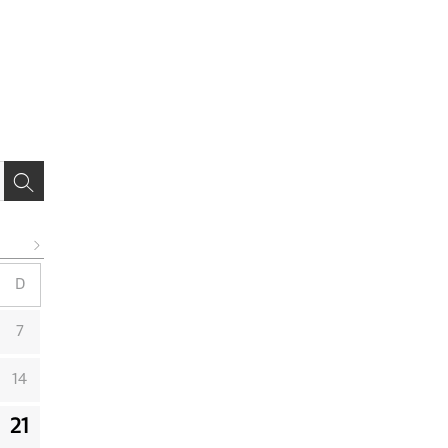
D
7
14
21