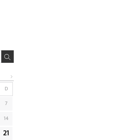
D
7
14
21