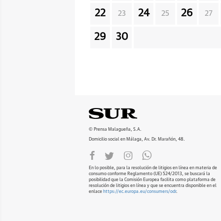
22
24
26
23
25
27
29
30
© Prensa Malagueña, S.A.
Domicilio social en Málaga, Av. Dr. Marañón, 48.
En lo posible, para la resolución de litigios en línea en materia de
consumo conforme Reglamento (UE) 524/2013, se buscará la
posibilidad que la Comisión Europea facilita como plataforma de
resolución de litigios en línea y que se encuentra disponible en el
enlace
https://ec.europa.eu/consumers/odr
.