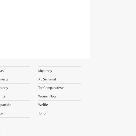
ias
Mujerhoy
onecta
XL Semanal
cahoy
TopComparativas
ante
WomenNow
partido
Welife
ón
Turium
m