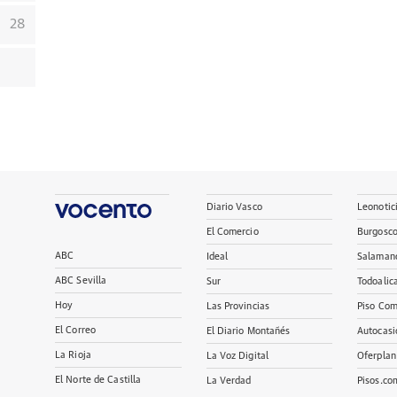
28
Diario Vasco
Leonotic
El Comercio
Burgosc
ABC
Ideal
Salaman
ABC Sevilla
Sur
Todoalic
Hoy
Las Provincias
Piso Com
El Correo
El Diario Montañés
Autocasi
La Rioja
La Voz Digital
Oferplan
El Norte de Castilla
La Verdad
Pisos.co