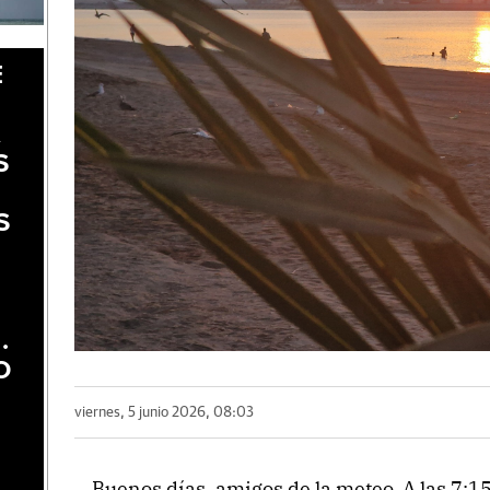
E
A
S
S
.
O
viernes, 5 junio 2026, 08:03
Buenos días, amigos de la meteo. A las 7:15