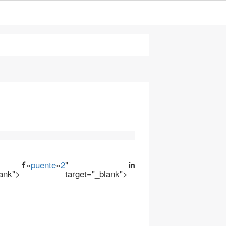
»
puente
»
2
"
lank">
target="_blank">