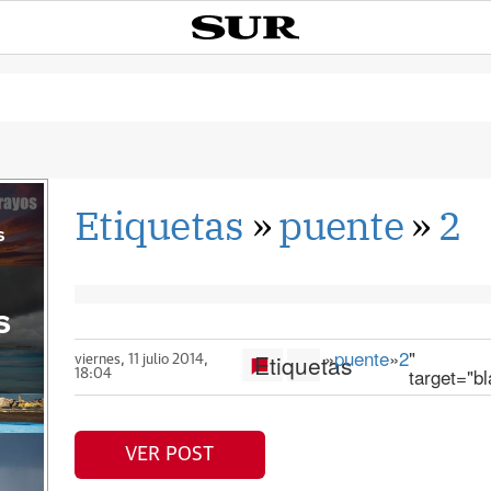
Etiquetas
»
puente
»
2
s
s
»
puente
»
2
"
Etiquetas
viernes, 11 julio 2014,
target="b
18:04
VER POST