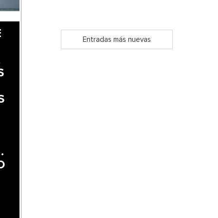
E
Entradas más nuevas
A
S
S
.
O