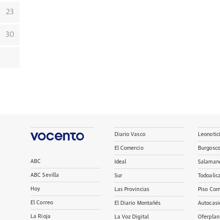
23
30
Diario Vasco
Leonotic
El Comercio
Burgosc
ABC
Ideal
Salaman
ABC Sevilla
Sur
Todoalic
Hoy
Las Provincias
Piso Com
El Correo
El Diario Montañés
Autocasi
La Rioja
La Voz Digital
Oferplan