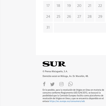
17
18
19
20
21
22
24
25
26
27
28
29
31
© Prensa Malagueña, S.A.
Domicilio social en Málaga, Av. Dr. Marañón, 48.
En lo posible, para la resolución de litigios en línea en materia de
consumo conforme Reglamento (UE) 524/2013, se buscará la
posibilidad que la Comisión Europea facilita como plataforma de
resolución de litigios en línea y que se encuentra disponible en el
enlace
https://ec.europa.eu/consumers/odr
.