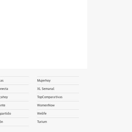
ias
Mujerhoy
onecta
XL Semanal
cahoy
TopComparativas
ante
WomenNow
partido
Welife
ón
Turium