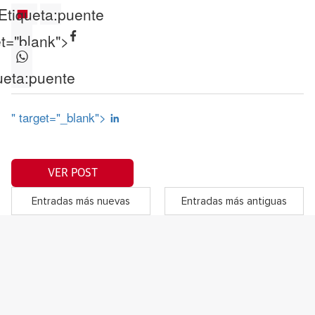
Etiqueta:
puente
et="blank">
ueta:
puente
" target="_blank">
VER POST
Entradas más nuevas
Entradas más antiguas